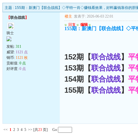
主题 :
155期：新澳门【联合战线】◇平特一肖◇赚钱看效果，好料赢钱靠你的胆
楼主
发表于: 2026-06-03 22:01
【
联合战线
】
u
回复
u
编辑
u
155期：新澳门【联合战线】◇
骑士
发帖:
311
威望:
1121 点
152期【
联合战线
】
平
铜币:
1121 枚
贡献值:
0 点
153期【
联合战线
】
平
好评度:
0 点
154期【
联合战线
】
平
155期【
联合战线
】
平
<<
1
2
3
4
5
>>
[共
23
页] Go