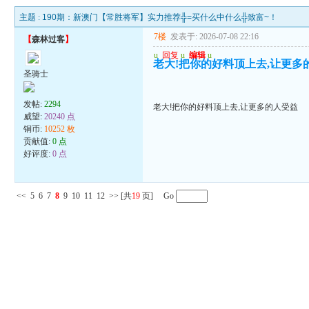
主题 :
190期：新澳门【常胜将军】实力推荐╬=买什么中什么╬致富~！
7楼
发表于: 2026-07-08 22:16
【
森林过客
】
u
回复
u
编辑
u
老大!把你的好料顶上去,让更多
圣骑士
发帖:
2294
老大!把你的好料顶上去,让更多的人受益
威望:
20240 点
铜币:
10252 枚
贡献值:
0 点
好评度:
0 点
<<
5
6
7
8
9
10
11
12
>>
[共
19
页] Go