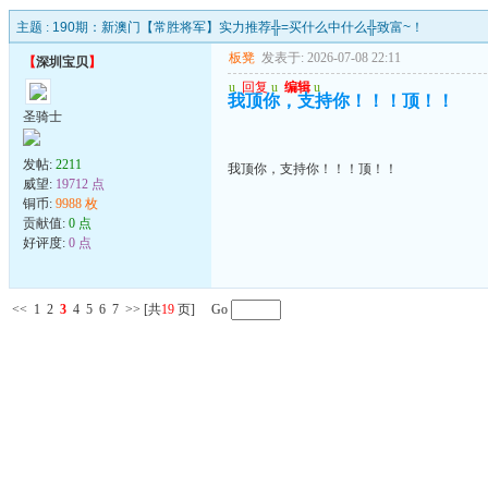
主题 :
190期：新澳门【常胜将军】实力推荐╬=买什么中什么╬致富~！
板凳
发表于: 2026-07-08 22:11
【
深圳宝贝
】
u
回复
u
编辑
u
我顶你，支持你！！！顶！！
圣骑士
发帖:
2211
我顶你，支持你！！！顶！！
威望:
19712 点
铜币:
9988 枚
贡献值:
0 点
好评度:
0 点
<<
1
2
3
4
5
6
7
>>
[共
19
页] Go