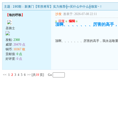
主题 :
190期：新澳门【常胜将军】实力推荐╬=买什么中什么╬致富~！
沙发
发表于: 2026-07-08 22:11
【
海的呼唤
】
u
回复
u
编辑
u
顶啊、、、、、、、厉害的高手
圣骑士
发帖:
2360
顶啊、、、、、、、厉害的高手，我永远敬
威望:
20470 点
铜币:
10367 枚
贡献值:
0 点
好评度:
0 点
<<
1
2
3
4
5
6
>>
[共
19
页] Go