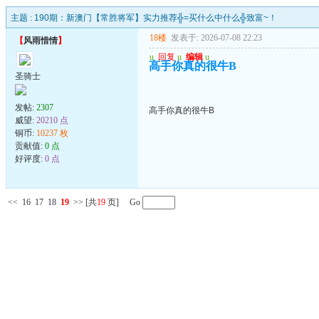
主题 :
190期：新澳门【常胜将军】实力推荐╬=买什么中什么╬致富~！
18楼
发表于: 2026-07-08 22:23
【
风雨惜情
】
u
回复
u
编辑
u
高手你真的很牛B
圣骑士
发帖:
2307
高手你真的很牛B
威望:
20210 点
铜币:
10237 枚
贡献值:
0 点
好评度:
0 点
<<
16
17
18
19
>>
[共
19
页] Go