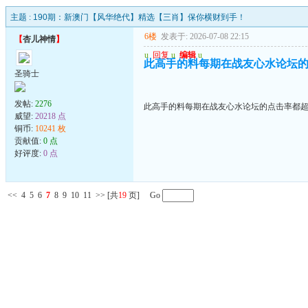
主题 :
190期：新澳门【风华绝代】精选【三肖】保你横财到手！
6楼
发表于: 2026-07-08 22:15
【
杏儿神情
】
u
回复
u
编辑
u
此高手的料每期在战友心水论坛的
圣骑士
发帖:
2276
此高手的料每期在战友心水论坛的点击率都超
威望:
20218 点
铜币:
10241 枚
贡献值:
0 点
好评度:
0 点
<<
4
5
6
7
8
9
10
11
>>
[共
19
页] Go