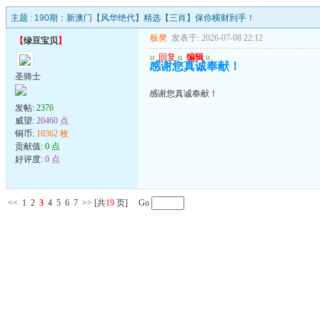
主题 :
190期：新澳门【风华绝代】精选【三肖】保你横财到手！
板凳
发表于: 2026-07-08 22:12
【
绿豆宝贝
】
u
回复
u
编辑
u
感谢您真诚奉献！
圣骑士
感谢您真诚奉献！
发帖:
2376
威望:
20460 点
铜币:
10362 枚
贡献值:
0 点
好评度:
0 点
<<
1
2
3
4
5
6
7
>>
[共
19
页] Go