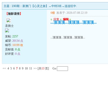
主题 :
190期：新澳门【心灵之旅】→中特3肖→连连狂中.
6楼
发表于: 2026-07-08 22:19
【
魅影谍情
】
u
回复
u
编辑
u
...顶顶顶...顶顶顶...顶顶顶...
圣骑士
发帖:
2257
...顶顶顶...顶顶顶...顶顶顶...
威望:
20134 点
铜币:
10199 枚
贡献值:
0 点
好评度:
0 点
<<
4
5
6
7
8
9
10
11
>>
[共
13
页] Go