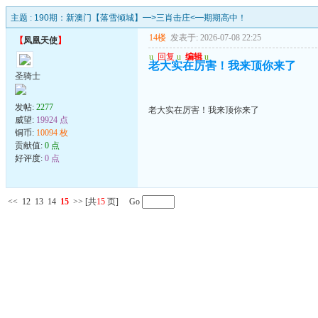
主题 :
190期：新澳门【落雪倾城】━>三肖击庄<━期期高中！
14楼
发表于: 2026-07-08 22:25
【
凤凰天使
】
u
回复
u
编辑
u
老大实在厉害！我来顶你来了
圣骑士
发帖:
2277
老大实在厉害！我来顶你来了
威望:
19924 点
铜币:
10094 枚
贡献值:
0 点
好评度:
0 点
<<
12
13
14
15
>>
[共
15
页] Go