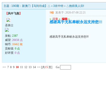
主题 :
190期：新澳门【马到功成】△＜3肖中特＞△抱得美人归!
9楼
发表于: 2026-07-08 22:21
【
风中飞燕
】
u
回复
u
编辑
u
感谢高手无私奉献永远支持您!!!
圣骑士
发帖:
2387
感谢高手无私奉献永远支持您!!!
威望:
20658 点
铜币:
10462 枚
贡献值:
0 点
好评度:
0 点
<<
7
8
9
10
11
12
13
14
>>
[共
15
页] Go