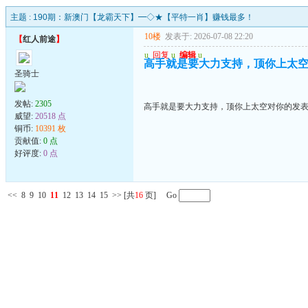
主题 :
190期：新澳门【龙霸天下】━◇★【平特一肖】赚钱最多！
10楼
发表于: 2026-07-08 22:20
【
红人前途
】
u
回复
u
编辑
u
高手就是要大力支持，顶你上太
圣骑士
发帖:
2305
高手就是要大力支持，顶你上太空对你的发
威望:
20518 点
铜币:
10391 枚
贡献值:
0 点
好评度:
0 点
<<
8
9
10
11
12
13
14
15
>>
[共
16
页] Go