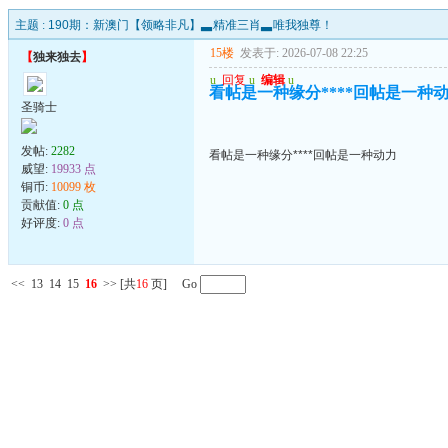
主题 :
190期：新澳门【领略非凡】▃精准三肖▃唯我独尊！
15楼
发表于: 2026-07-08 22:25
【
独来独去
】
u
回复
u
编辑
u
看帖是一种缘分****回帖是一种
圣骑士
发帖:
2282
看帖是一种缘分****回帖是一种动力
威望:
19933 点
铜币:
10099 枚
贡献值:
0 点
好评度:
0 点
<<
13
14
15
16
>>
[共
16
页] Go