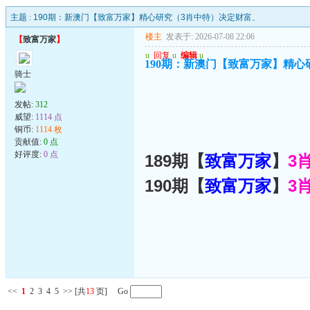
主题 :
190期：新澳门【致富万家】精心研究（3肖中特）决定财富、
楼主
发表于: 2026-07-08 22:06
【
致富万家
】
u
回复
u
编辑
u
190期：新澳门【致富万家】精心
骑士
发帖:
312
威望:
1114 点
铜币:
1114 枚
贡献值:
0 点
好评度:
0 点
189期【
致富万家
】
3
190期【
致富万家
】
3
<<
1
2
3
4
5
>>
[共
13
页] Go