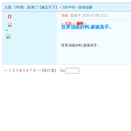
主题 :
190期：新澳门【赢定天下】＜3肖中特＞跟者稳赚
地板
发表于: 2026-07-08 22:15
【
】
u
回复
u
编辑
u
世界顶级好料,谢谢高手..
*
世界顶级好料,谢谢高手..
<<
1
2
3
4
5
6
7
8
>>
[共
15
页] Go