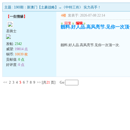
主题 :
190期：新澳门【土豪战略】→《中特三肖》 实力高手！
4楼
发表于: 2026-07-08 22:14
【
一生情缘
】
u
回复
u
编辑
u
靓料.好人品.高风亮节.见你一次顶
圣骑士
发帖:
2342
靓料.好人品.高风亮节.见你一次顶一次.
威望:
19814 点
铜币:
10039 枚
贡献值:
0 点
好评度:
0 点
<<
2
3
4
5
6
7
8
9
>>
[共
21
页] Go