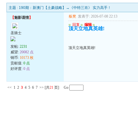
主题 :
190期：新澳门【土豪战略】→《中特三肖》 实力高手！
板凳
发表于: 2026-07-08 22:13
【
魅影谍情
】
u
回复
u
编辑
u
顶天立地真英雄!
圣骑士
发帖:
2231
顶天立地真英雄!
威望:
20082 点
铜币:
10173 枚
贡献值:
0 点
好评度:
0 点
<<
1
2
3
4
5
6
7
>>
[共
21
页] Go