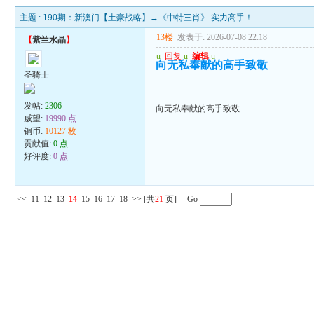
主题 :
190期：新澳门【土豪战略】→《中特三肖》 实力高手！
13楼
发表于: 2026-07-08 22:18
【
紫兰水晶
】
u
回复
u
编辑
u
向无私奉献的高手致敬
圣骑士
发帖:
2306
向无私奉献的高手致敬
威望:
19990 点
铜币:
10127 枚
贡献值:
0 点
好评度:
0 点
<<
11
12
13
14
15
16
17
18
>>
[共
21
页] Go