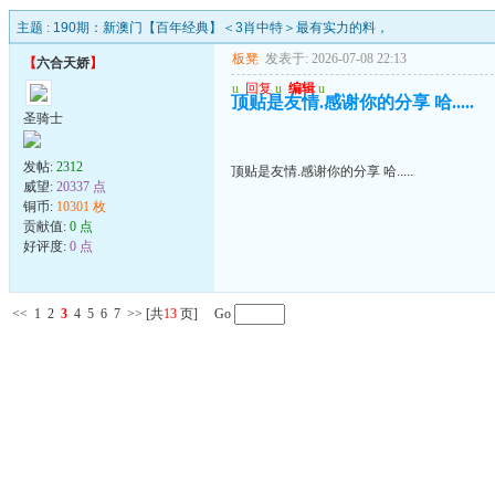
主题 :
190期：新澳门【百年经典】＜3肖中特＞最有实力的料，
板凳
发表于: 2026-07-08 22:13
【
六合天娇
】
u
回复
u
编辑
u
顶贴是友情.感谢你的分享 哈.....
圣骑士
发帖:
2312
顶贴是友情.感谢你的分享 哈.....
威望:
20337 点
铜币:
10301 枚
贡献值:
0 点
好评度:
0 点
<<
1
2
3
4
5
6
7
>>
[共
13
页] Go