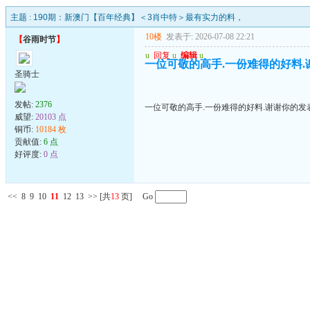
主题 :
190期：新澳门【百年经典】＜3肖中特＞最有实力的料，
10楼
发表于: 2026-07-08 22:21
【
谷雨时节
】
u
回复
u
编辑
u
一位可敬的高手.一份难得的好料.
圣骑士
发帖:
2376
一位可敬的高手.一份难得的好料.谢谢你的发
威望:
20103 点
铜币:
10184 枚
贡献值:
6 点
好评度:
0 点
<<
8
9
10
11
12
13
>>
[共
13
页] Go