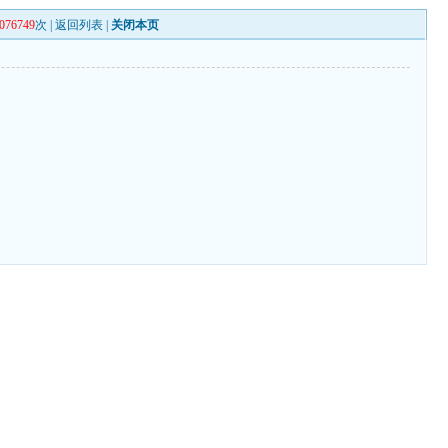
076749
次 |
返回列表
|
关闭本页