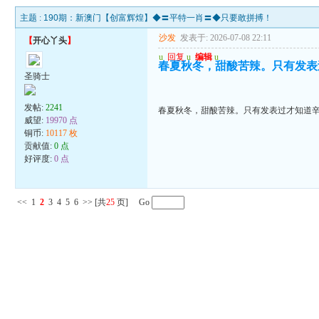
主题 :
190期：新澳门【创富辉煌】◆〓平特一肖〓◆只要敢拼搏！
沙发
发表于: 2026-07-08 22:11
【
开心丫头
】
u
回复
u
编辑
u
春夏秋冬，甜酸苦辣。只有发表
圣骑士
发帖:
2241
春夏秋冬，甜酸苦辣。只有发表过才知道
威望:
19970 点
铜币:
10117 枚
贡献值:
0 点
好评度:
0 点
<<
1
2
3
4
5
6
>>
[共
25
页] Go