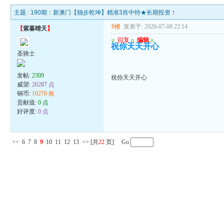
主题 :
190期：新澳门【独步乾坤】精准3肖中特★长期投资！
8楼
发表于: 2026-07-08 22:14
【
紫暮晴天
】
u
回复
u
编辑
u
祝你天天开心
圣骑士
发帖:
2309
祝你天天开心
威望:
20287 点
铜币:
10276 枚
贡献值:
0 点
好评度:
0 点
<<
6
7
8
9
10
11
12
13
>>
[共
22
页] Go