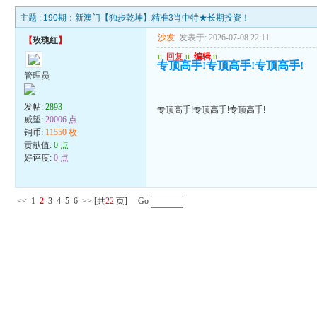
主题 :
190期：新澳门【独步乾坤】精准3肖中特★长期投资！
沙发
发表于: 2026-07-08 22:11
【
玫瑰红
】
u
回复
u
编辑
u
专顶高手!专顶高手!专顶高手!
管理员
发帖:
2893
专顶高手!专顶高手!专顶高手!
威望:
20006 点
铜币:
11550 枚
贡献值:
0 点
好评度:
0 点
<<
1
2
3
4
5
6
>>
[共
22
页] Go