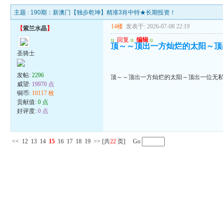
主题 :
190期：新澳门【独步乾坤】精准3肖中特★长期投资！
14楼
发表于: 2026-07-08 22:19
【
紫兰水晶
】
u
回复
u
编辑
u
顶～～顶出一方灿烂的太阳～顶
圣骑士
发帖:
2296
顶～～顶出一方灿烂的太阳～顶出一位无
威望:
19970 点
铜币:
10117 枚
贡献值:
0 点
好评度:
0 点
<<
12
13
14
15
16
17
18
19
>>
[共
22
页] Go