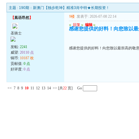
主题 :
190期：新澳门【独步乾坤】精准3肖中特★长期投资！
9楼
发表于: 2026-07-08 22:14
【
凰语昂然
】
u
回复
u
编辑
u
感谢您提供的好料！向您致以最
圣骑士
发帖:
2241
感谢您提供的好料！向您致以最崇高的敬
威望:
20110 点
铜币:
10187 枚
贡献值:
0 点
好评度:
0 点
<<
7
8
9
10
11
12
13
14
>>
[共
22
页] Go