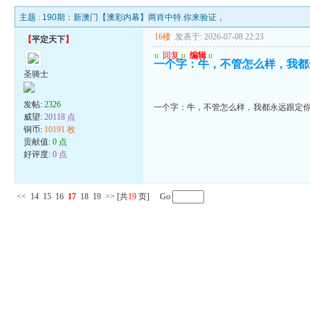
主题 :
190期：新澳门【澳彩内幕】两肖中特.你来验证，
16楼
发表于: 2026-07-08 22:23
【
平定天下
】
u
回复
u
编辑
u
一个字：牛，不管怎么样，我都
圣骑士
发帖:
2326
一个字：牛，不管怎么样，我都永远跟定
威望:
20118 点
铜币:
10191 枚
贡献值:
0 点
好评度:
0 点
<<
14
15
16
17
18
19
>>
[共
19
页] Go