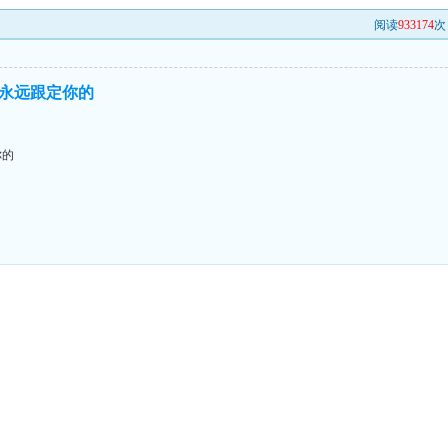
阅读
933174
次 
永远跟定你的
你的