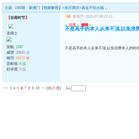
主题 :
190期：新澳门【独家解密】=杀庄两肖=真金不怕火炼，
5楼
发表于: 2026-07-08 22:13
【
谷雨时节
】
u
回复
u
编辑
u
不是高手的本人从来不顶,以免浪
圣骑士
发帖:
2347
不是高手的本人从来不顶,以免浪费本人的时
威望:
20045 点
铜币:
10155 枚
贡献值:
6 点
好评度:
0 点
<<
3
4
5
6
7
8
9
10
>>
[共
23
页] Go