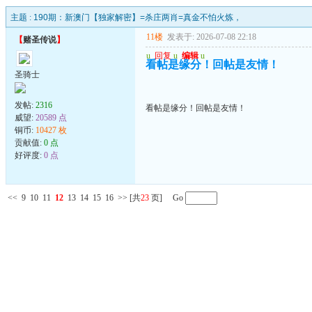
主题 :
190期：新澳门【独家解密】=杀庄两肖=真金不怕火炼，
11楼
发表于: 2026-07-08 22:18
【
赌圣传说
】
u
回复
u
编辑
u
看帖是缘分！回帖是友情！
圣骑士
发帖:
2316
看帖是缘分！回帖是友情！
威望:
20589 点
铜币:
10427 枚
贡献值:
0 点
好评度:
0 点
<<
9
10
11
12
13
14
15
16
>>
[共
23
页] Go