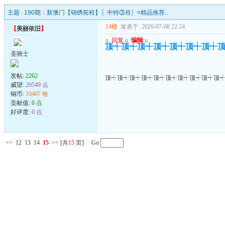
主题 :
190期：新澳门【锦绣前程】〖中特③肖〗≈精品推荐..
14楼
发表于: 2026-07-08 22:24
【
美丽依旧
】
u
回复
u
编辑
u
顶┽顶┽顶┽顶┽顶┽顶┽顶┽
圣骑士
发帖:
2262
顶┽顶┽顶┽顶┽顶┽顶┽顶┽顶┽顶┽顶
威望:
20549 点
铜币:
10407 枚
贡献值:
0 点
好评度:
0 点
<<
12
13
14
15
>>
[共
15
页] Go