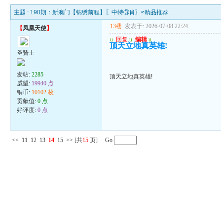
主题 :
190期：新澳门【锦绣前程】〖中特③肖〗≈精品推荐..
13楼
发表于: 2026-07-08 22:24
【
凤凰天使
】
u
回复
u
编辑
u
顶天立地真英雄!
圣骑士
发帖:
2285
顶天立地真英雄!
威望:
19940 点
铜币:
10102 枚
贡献值:
0 点
好评度:
0 点
<<
11
12
13
14
15
>>
[共
15
页] Go