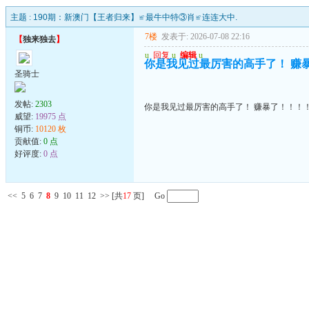
主题 :
190期：新澳门【王者归来】≌最牛中特③肖≌连连大中.
7楼
发表于: 2026-07-08 22:16
【
独来独去
】
u
回复
u
编辑
u
你是我见过最厉害的高手了！ 赚
圣骑士
发帖:
2303
你是我见过最厉害的高手了！ 赚暴了！！！
威望:
19975 点
铜币:
10120 枚
贡献值:
0 点
好评度:
0 点
<<
5
6
7
8
9
10
11
12
>>
[共
17
页] Go