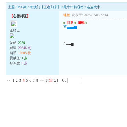
主题 :
190期：新澳门【王者归来】≌最牛中特③肖≌连连大中.
地板
发表于: 2026-07-08 22:14
【
心雪封疆
】
u
回复
u
编辑
u
☆▂▃▄
圣骑士
发帖:
2280
☆▂▃▄
威望:
20346 点
铜币:
10305 枚
贡献值:
1 点
好评度:
0 点
<<
1
2
3
4
5
6
7
8
>>
[共
17
页] Go