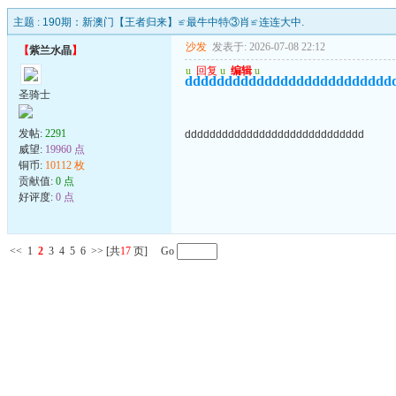
主题 :
190期：新澳门【王者归来】≌最牛中特③肖≌连连大中.
沙发
发表于: 2026-07-08 22:12
【
紫兰水晶
】
u
回复
u
编辑
u
dddddddddddddddddddddddddd
圣骑士
发帖:
2291
ddddddddddddddddddddddddddddd
威望:
19960 点
铜币:
10112 枚
贡献值:
0 点
好评度:
0 点
<<
1
2
3
4
5
6
>>
[共
17
页] Go