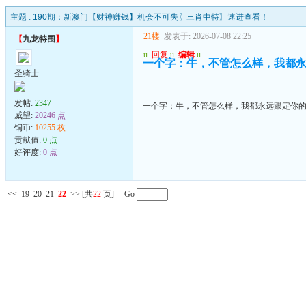
主题 :
190期：新澳门【财神赚钱】机会不可失〖三肖中特〗速进查看！
21楼
发表于: 2026-07-08 22:25
【
九龙特围
】
u
回复
u
编辑
u
一个字：牛，不管怎么样，我都
圣骑士
发帖:
2347
一个字：牛，不管怎么样，我都永远跟定你
威望:
20246 点
铜币:
10255 枚
贡献值:
0 点
好评度:
0 点
<<
19
20
21
22
>>
[共
22
页] Go