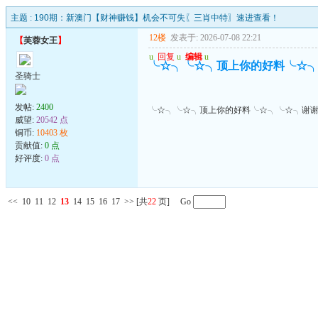
主题 :
190期：新澳门【财神赚钱】机会不可失〖三肖中特〗速进查看！
12楼
发表于: 2026-07-08 22:21
【
芙蓉女王
】
u
回复
u
编辑
u
╰☆╮╰☆╮顶上你的好料╰☆
圣骑士
发帖:
2400
╰☆╮╰☆╮顶上你的好料╰☆╮╰☆╮谢
威望:
20542 点
铜币:
10403 枚
贡献值:
0 点
好评度:
0 点
<<
10
11
12
13
14
15
16
17
>>
[共
22
页] Go