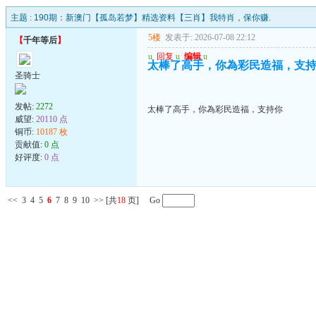
主题 :
190期：新澳门【孤岛若梦】精选资料【三肖】我特肖，保你赚.
5楼
发表于: 2026-07-08 22:12
【
千年等后
】
u
回复
u
编辑
u
太棒了高手，你為彩民造福，支
圣骑士
发帖:
2272
太棒了高手，你為彩民造福，支持你
威望:
20110 点
铜币:
10187 枚
贡献值:
0 点
好评度:
0 点
<<
3
4
5
6
7
8
9
10
>>
[共
18
页] Go