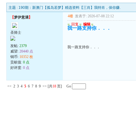
主题 :
190期：新澳门【孤岛若梦】精选资料【三肖】我特肖，保你赚.
4楼
发表于: 2026-07-08 22:12
【
梦伊意满
】
u
回复
u
编辑
u
我一路支持你．．．
圣骑士
发帖:
2379
我一路支持你．．．
威望:
20440 点
铜币:
10352 枚
贡献值:
0 点
好评度:
0 点
<<
2
3
4
5
6
7
8
9
>>
[共
18
页] Go