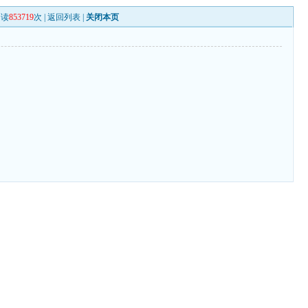
阅读
853719
次 |
返回列表
|
关闭本页