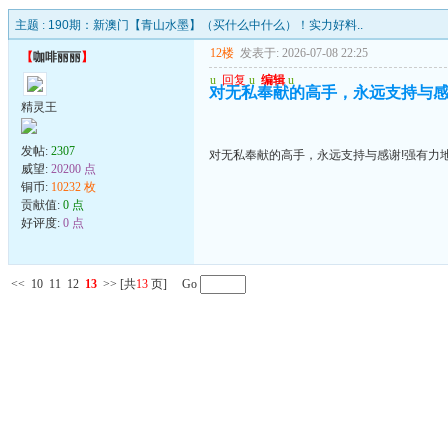
主题 :
190期：新澳门【青山水墨】（买什么中什么）！实力好料..
12楼
发表于: 2026-07-08 22:25
【
咖啡丽丽
】
u
回复
u
编辑
u
对无私奉献的高手，永远支持与感
精灵王
发帖:
2307
对无私奉献的高手，永远支持与感谢!强有力
威望:
20200 点
铜币:
10232 枚
贡献值:
0 点
好评度:
0 点
<<
10
11
12
13
>>
[共
13
页] Go