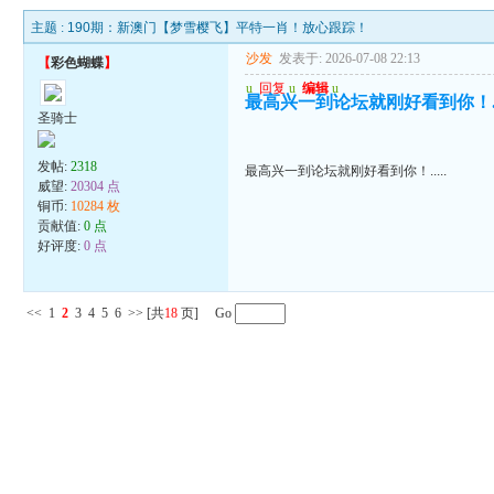
主题 :
190期：新澳门【梦雪樱飞】平特一肖！放心跟踪！
沙发
发表于: 2026-07-08 22:13
【
彩色蝴蝶
】
u
回复
u
编辑
u
最高兴一到论坛就刚好看到你！...
圣骑士
发帖:
2318
最高兴一到论坛就刚好看到你！.....
威望:
20304 点
铜币:
10284 枚
贡献值:
0 点
好评度:
0 点
<<
1
2
3
4
5
6
>>
[共
18
页] Go