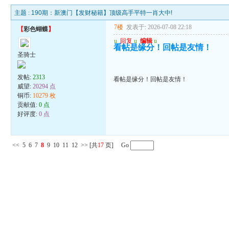
主题 :
190期：新澳门【发财秘籍】顶级高手平特一肖大中!
7楼
发表于: 2026-07-08 22:18
【
彩色蝴蝶
】
u
回复
u
编辑
u
看帖是缘分！回帖是友情！
圣骑士
发帖:
2313
看帖是缘分！回帖是友情！
威望:
20294 点
铜币:
10279 枚
贡献值:
0 点
好评度:
0 点
<<
5
6
7
8
9
10
11
12
>>
[共
17
页] Go