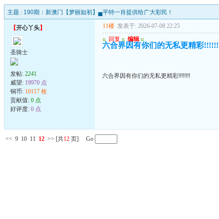
主题 :
190期：新澳门【梦丽如初】▄平特一肖提供给广大彩民！
11楼
发表于: 2026-07-08 22:25
【
开心丫头
】
u
回复
u
编辑
u
六合界因有你们的无私更精彩!!!!!!!
圣骑士
发帖:
2241
六合界因有你们的无私更精彩!!!!!!!!
威望:
19970 点
铜币:
10117 枚
贡献值:
0 点
好评度:
0 点
<<
9
10
11
12
>>
[共
12
页] Go