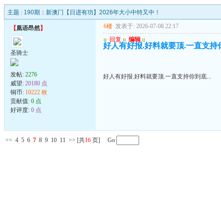
主题 :
190期：新澳门【日进有功】2026年大小中特又中！
6楼
发表于: 2026-07-08 22:17
【
凰语昂然
】
u
回复
u
编辑
u
好人有好报.好料就要顶.一直支持你到
圣骑士
发帖:
2276
好人有好报.好料就要顶.一直支持你到底...
威望:
20180 点
铜币:
10222 枚
贡献值:
0 点
好评度:
0 点
<<
4
5
6
7
8
9
10
11
>>
[共
16
页] Go