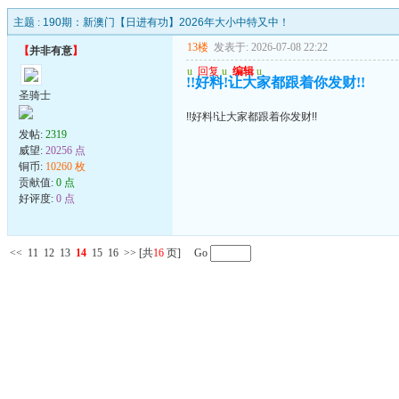
主题 :
190期：新澳门【日进有功】2026年大小中特又中！
13楼
发表于: 2026-07-08 22:22
【
并非有意
】
u
回复
u
编辑
u
!!好料!让大家都跟着你发财!!
圣骑士
!!好料!让大家都跟着你发财!!
发帖:
2319
威望:
20256 点
铜币:
10260 枚
贡献值:
0 点
好评度:
0 点
<<
11
12
13
14
15
16
>>
[共
16
页] Go