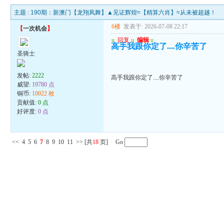
主题 :
190期：新澳门【龙翔凤舞】▲见证辉煌≈【精算六肖】≈从未被超越！
6楼
发表于: 2026-07-08 22:17
【
一次机会
】
u
回复
u
编辑
u
高手我跟你定了....你辛苦了
圣骑士
发帖:
2222
高手我跟你定了....你辛苦了
威望:
19780 点
铜币:
10022 枚
贡献值:
0 点
好评度:
0 点
<<
4
5
6
7
8
9
10
11
>>
[共
18
页] Go