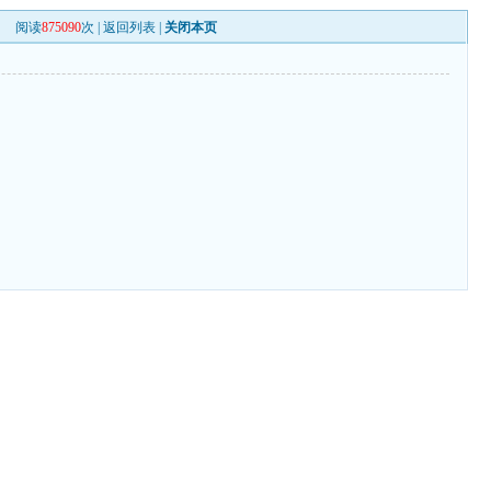
阅读
875090
次 |
返回列表
|
关闭本页