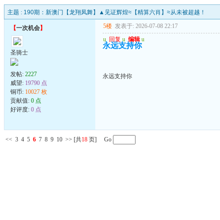
主题 :
190期：新澳门【龙翔凤舞】▲见证辉煌≈【精算六肖】≈从未被超越！
5楼
发表于: 2026-07-08 22:17
【
一次机会
】
u
回复
u
编辑
u
永远支持你
圣骑士
发帖:
2227
永远支持你
威望:
19790 点
铜币:
10027 枚
贡献值:
0 点
好评度:
0 点
<<
3
4
5
6
7
8
9
10
>>
[共
18
页] Go