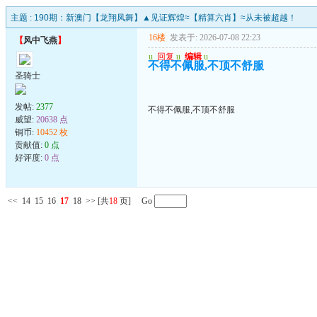
主题 :
190期：新澳门【龙翔凤舞】▲见证辉煌≈【精算六肖】≈从未被超越！
16楼
发表于: 2026-07-08 22:23
【
风中飞燕
】
u
回复
u
编辑
u
不得不佩服,不顶不舒服
圣骑士
发帖:
2377
不得不佩服,不顶不舒服
威望:
20638 点
铜币:
10452 枚
贡献值:
0 点
好评度:
0 点
<<
14
15
16
17
18
>>
[共
18
页] Go