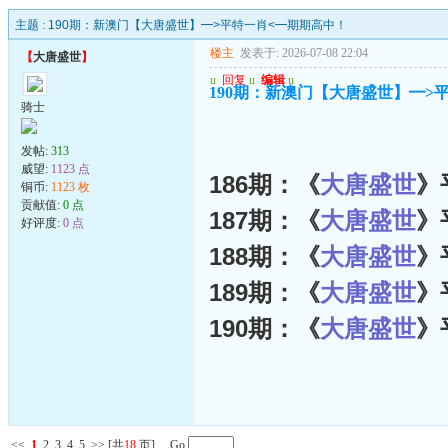
主题 :
190期：新澳门【大唐盛世】━>平特一肖<━期期高中！
楼主
发表于: 2026-07-08 22:04
【
大唐盛世
】
u
回复
u
编辑
u
190期：新澳门【大唐盛世】━>
骑士
发帖:
313
威望:
1123 点
186期：《
大唐盛世
》
铜币:
1123 枚
贡献值:
0 点
187期：《
大唐盛世
》
好评度:
0 点
188期：《
大唐盛世
》
189期：《
大唐盛世
》
190期：《
大唐盛世
》
<<
1
2
3
4
5
>>
[共
18
页] Go