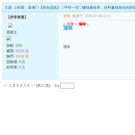
主题 :
190期：新澳门【联合战线】◇平特一肖◇赚钱看效果，好料赢钱靠你的胆
沙发
发表于: 2026-07-08 22:11
【
并非有意
】
u
回复
u
编辑
u
顶你
圣骑士
发帖:
2301
顶你
威望:
20220 点
铜币:
10242 枚
贡献值:
0 点
好评度:
0 点
<<
1
2
3
4
5
6
>>
[共
17
页] Go