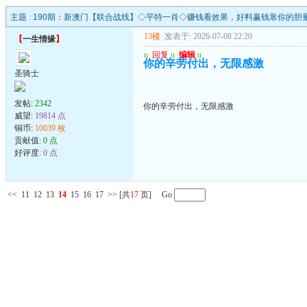
主题 :
190期：新澳门【联合战线】◇平特一肖◇赚钱看效果，好料赢钱靠你的胆
13楼
发表于: 2026-07-08 22:20
【
一生情缘
】
u
回复
u
编辑
u
你的辛劳付出，无限感激
圣骑士
发帖:
2342
你的辛劳付出，无限感激
威望:
19814 点
铜币:
10039 枚
贡献值:
0 点
好评度:
0 点
<<
11
12
13
14
15
16
17
>>
[共
17
页] Go