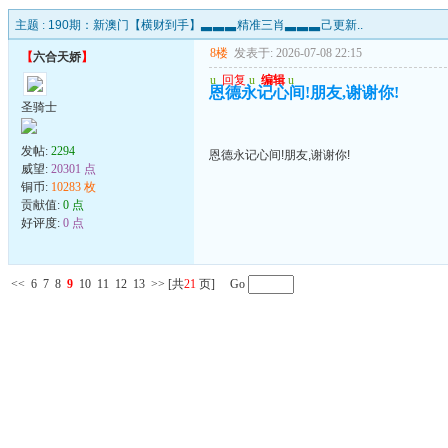
主题 :
190期：新澳门【横财到手】▃▃▃精准三肖▃▃▃己更新..
8楼
发表于: 2026-07-08 22:15
【
六合天娇
】
u
回复
u
编辑
u
恩德永记心间!朋友,谢谢你!
圣骑士
发帖:
2294
恩德永记心间!朋友,谢谢你!
威望:
20301 点
铜币:
10283 枚
贡献值:
0 点
好评度:
0 点
<<
6
7
8
9
10
11
12
13
>>
[共
21
页] Go