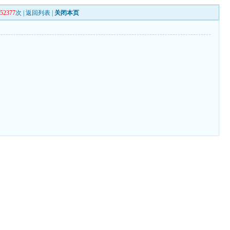
052377
次 |
返回列表
|
关闭本页