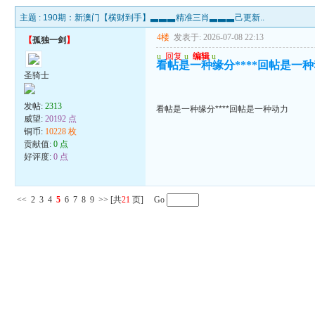
主题 :
190期：新澳门【横财到手】▃▃▃精准三肖▃▃▃己更新..
4楼
发表于: 2026-07-08 22:13
【
孤独一剑
】
u
回复
u
编辑
u
看帖是一种缘分****回帖是一
圣骑士
发帖:
2313
看帖是一种缘分****回帖是一种动力
威望:
20192 点
铜币:
10228 枚
贡献值:
0 点
好评度:
0 点
<<
2
3
4
5
6
7
8
9
>>
[共
21
页] Go